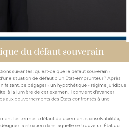
dique du défaut souverain
stions suivantes : qu’est-ce que le défaut souverain ?
d’une situation de défaut d’un État-emprunteur ? Après
in faisant, de dégager « un hypothétique » régime juridique
uite, à la lumière de cet examen, il convient d’avancer
lées aux gouvernements des États confrontés à une
ment les termes « défaut de paiement », « insolvabilité »,
ur désigner la situation dans laquelle se trouve un État qui