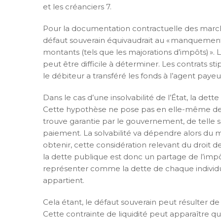
et les créanciers 7.
Pour la documentation contractuelle des march
défaut souverain équivaudrait au « manquement 
montants (tels que les majorations d’impôts) »
peut être difficile à déterminer. Les contrats 
le débiteur a transféré les fonds à l’agent paye
Dans le cas d’une insolvabilité de l’État, la d
Cette hypothèse ne pose pas en elle-même de dif
trouve garantie par le gouvernement, de telle s
paiement. La solvabilité va dépendre alors d
obtenir, cette considération relevant du droit 
la dette publique est donc un partage de l’imp
représenter comme la dette de chaque individu vis
appartient.
Cela étant, le défaut souverain peut résulter de p
Cette contrainte de liquidité peut apparaître qua