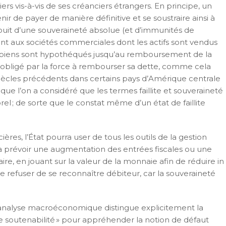
rs vis-à-vis de ses créanciers étrangers. En principe, un
stenir de payer de manière définitive et se soustraire ainsi à
jouit d’une souveraineté absolue (et d’immunités de
ment aux sociétés commerciales dont les actifs sont vendus
s et biens sont hypothéqués jusqu’au remboursement de la
e obligé par la force à rembourser sa dette, comme cela
 siècles précédents dans certains pays d’Amérique centrale
que l’on a considéré que les termes faillite et souveraineté
porel ; de sorte que le constat même d’un état de faillite
ères, l’État pourra user de tous les outils de la gestion
ra prévoir une augmentation des entrées fiscales ou une
re, en jouant sur la valeur de la monnaie afin de réduire in
e refuser de se reconnaître débiteur, car la souveraineté
l’analyse macroéconomique distingue explicitement la
l de soutenabilité » pour appréhender la notion de défaut