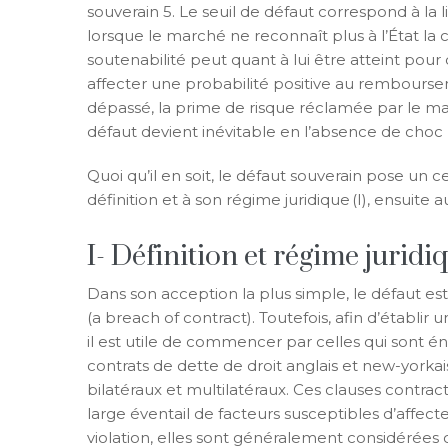
souverain 5. Le seuil de défaut correspond à la l
lorsque le marché ne reconnaît plus à l’État la c
soutenabilité peut quant à lui être atteint pour
affecter une probabilité positive au remboursem
dépassé, la prime de risque réclamée par le m
défaut devient inévitable en l’absence de cho
Quoi qu’il en soit, le défaut souverain pose un 
définition et à son régime juridique (I), ensuite a
I- Définition et régime juridi
Dans son acception la plus simple, le défaut e
(a breach of contract). Toutefois, afin d’établir 
il est utile de commencer par celles qui sont én
contrats de dette de droit anglais et new-yorkais
bilatéraux et multilatéraux. Ces clauses contr
large éventail de facteurs susceptibles d’affe
violation, elles sont généralement considérée