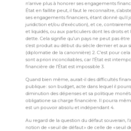
n’arrive plus à honorer ses engagements financie
État en faillite peut, il faut le reconnaître, s’ab
ses engagements financiers, étant donné qu’il 
juridiction et/ou d’exécution), et ce, contraire
et liquidés, ou aux particuliers dont les droit
dette. Cela signifie qu’un pays ne peut pas êtr
s’est produit au début du siècle dernier et aux
(diplomatie de la canonnière) 2. C’est pour cela 
sont a priori inconciliables, car l’État est intem
financière de l’État est impossible 3.
Quand bien même, aurait-il des difficultés financi
publique : son budget, acte dans lequel il pour
diminution des dépenses et sa politique monétai
obligatione sa charge financière. Il pourra mêm
est un pouvoir absolu et indépendant 4.
Au regard de la question du défaut souverain, 
notion de « seuil de défaut » de celle de « seui