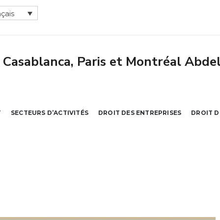
çais
T
SECTEURS D’ACTIVITÉS
DROIT DES ENTREPRISES
DROIT D
tement juridique du défaut souverain