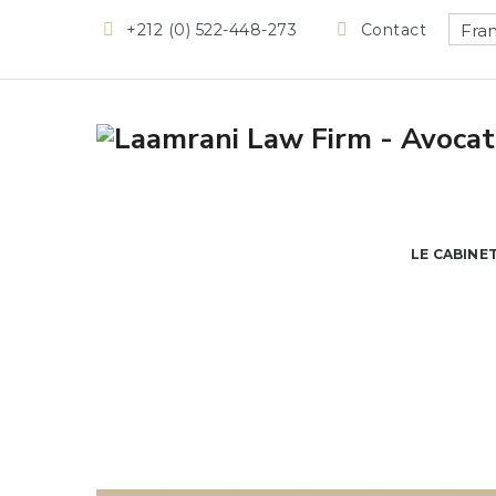
Fran
+212 (0) 522-448-273
Contact
LE CABINE
Blog
→
→
→
Actualités
Actualités législatives
Le trai