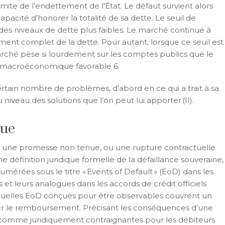
imite de l’endettement de l’État. Le défaut survient alors
apacité d’honorer la totalité de sa dette. Le seuil de
 des niveaux de dette plus faibles. Le marché continue à
ent complet de la dette. Pour autant, lorsque ce seuil est
arché pèse si lourdement sur les comptes publics que le
c macroéconomique favorable 6.
certain nombre de problèmes, d’abord en ce qui a trait à sa
u niveau des solutions que l’on peut lui apporter (II).
que
st une promesse non tenue, ou une rupture contractuelle
une définition juridique formelle de la défaillance souveraine,
umérées sous le titre « Events of Default » (EoD) dans les
 et leurs analogues dans les accords de crédit officiels
actuelles EoD conçues pour être observables couvrent un
cter le remboursement. Précisant les conséquences d’une
s comme juridiquement contraignantes pour les débiteurs