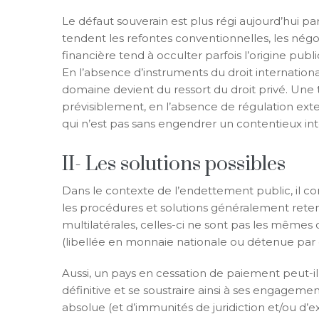
Le défaut souverain est plus régi aujourd’hui p
tendent les refontes conventionnelles, les négoc
financière tend à occulter parfois l’origine publ
En l’absence d’instruments du droit internation
domaine devient du ressort du droit privé. Une t
prévisiblement, en l’absence de régulation ext
qui n’est pas sans engendrer un contentieux in
II- Les solutions possibles
Dans le contexte de l’endettement public, il con
les procédures et solutions généralement retenu
multilatérales, celles-ci ne sont pas les mêmes 
(libellée en monnaie nationale ou détenue par de
Aussi, un pays en cessation de paiement peut-il,
définitive et se soustraire ainsi à ses engagemen
absolue (et d’immunités de juridiction et/ou d’