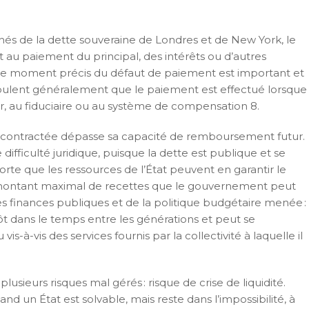
és de la dette souveraine de Londres et de New York, le
au paiement du principal, des intérêts ou d’autres
. Le moment précis du défaut de paiement est important et
stipulent généralement que le paiement est effectué lorsque
ur, au fiduciaire ou au système de compensation 8.
ette contractée dépasse sa capacité de remboursement futur.
ficulté juridique, puisque la dette est publique et se
orte que les ressources de l’État peuvent en garantir le
u montant maximal de recettes que le gouvernement peut
des finances publiques et de la politique budgétaire menée :
ôt dans le temps entre les générations et peut se
-à-vis des services fournis par la collectivité à laquelle il
lusieurs risques mal gérés : risque de crise de liquidité.
nd un État est solvable, mais reste dans l’impossibilité, à