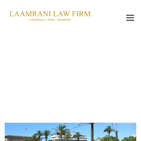
Actualités du
cabinet
→
→
→
Actualités
Actualités du cabinet
Le Cabinet
Laamrani Law Firm s’installe au centre de Casablanca dans l’un
des immeubles les plus historiques, bâti en 1934, par Morreti et
Millone et conçu par l’architecte Pierre Jabin, l’une des merveilles
de l’art Deco