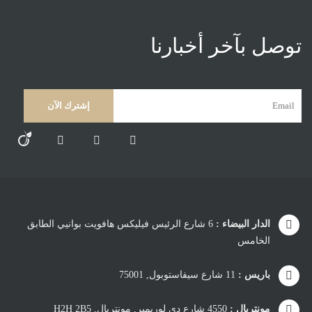
توصل بآخر أخبارنا
الدار البيضاء :
6 شارع الرئيس فيليكس هافويت بوانيي الطابق
الخامس
باريس :
11 شارع سيفاستوبول, 75001
مونتريال :
4550 شارع دي لوريمير, مونتريال, H2H 2B5