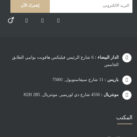
الدار البيضاء :
6 شارع الرئيس فيليكس هافويت بوانيي الطابق
الخامس
باريس :
11 شارع سيفاستوبول, 75001
مونتريال :
4550 شارع دي لوريمير, مونتريال, H2H 2B5
المكتب