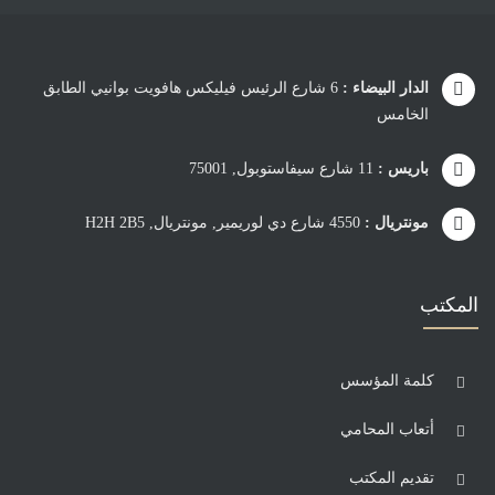
الدار البيضاء :
6 شارع الرئيس فيليكس هافويت بوانيي الطابق
الخامس
باريس :
11 شارع سيفاستوبول, 75001
مونتريال :
4550 شارع دي لوريمير, مونتريال, H2H 2B5
المكتب
كلمة المؤسس
أتعاب المحامي
تقديم المكتب