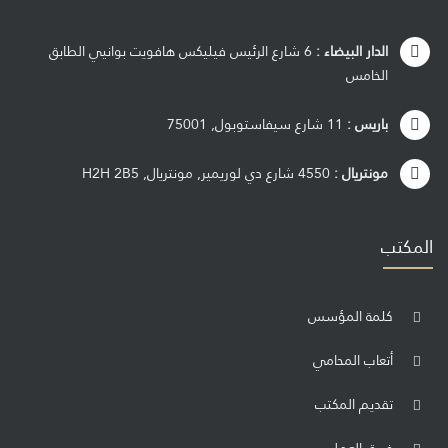
الدار البيضاء :
6 شارع الرئيس فيليكس هافويت بوانيي الطابق
الخامس
باريس :
11 شارع سيفاستوبول, 75001
مونتريال :
4550 شارع دي لوريمير, مونتريال, H2H 2B5
المكتب
كلمة المؤسس
أتعاب المحامي
تقديم المكتب